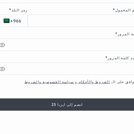
رمز البلد
*
 المحمول
*
ة المرور
*
يد كلمة المرور
*
وافق على الـ
الشروط والأحكام
و
سياسة الخصوصية والشروط
انضم إلى ايريا 25