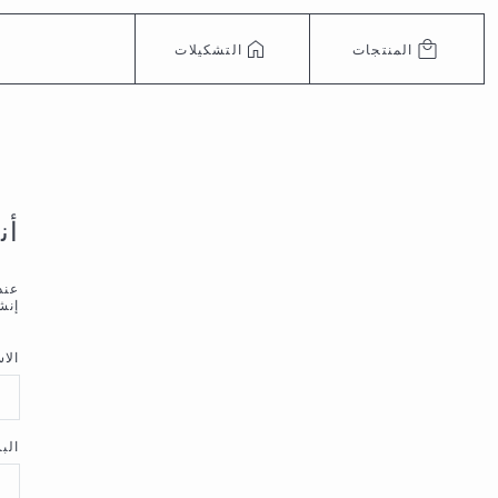
المنتجات
التشكيلات
أن
إنش
الا
الب