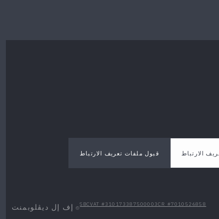
ريف الارتباط
قبول ملفات تعريف الارتباط
SBC
VAT #310173387500003
CR #7010526858
إف إل ديڤلوبمنت
©