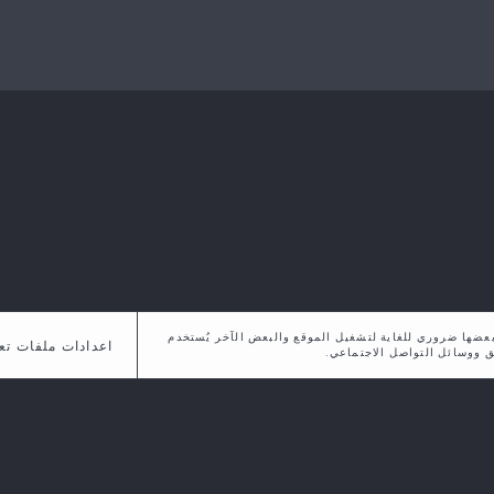
لموقع. ,بعضها ضروري للغاية لتشغيل الموقع والبعض الآخر يُستخدم
اعدادات ملفات تع
ق ووسائل التواصل الاجتماعي.