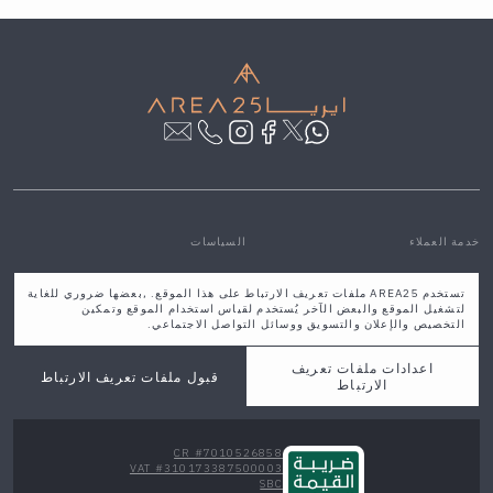
خدمة العملاء
السياسات
مركز المساعدة والتواصل
سياسة الخصوصية والشروط
تستخدم AREA25 ملفات تعريف الارتباط على هذا الموقع. ,بعضها ضروري للغاية
من نحن
الشروط والأحكام
لتشغيل الموقع والبعض الآخر يُستخدم لقياس استخدام الموقع وتمكين
فروعنا
سياسة الاستبدال و الاسترجاع
التخصيص والإعلان والتسويق ووسائل التواصل الاجتماعي.
الاسئلة الشائعة
مدونة
معلومات التوصيل والتخزين
اعدادات ملفات تعريف
قبول ملفات تعريف الارتباط
خدمات التصميم
الارتباط
CR #7010526858
VAT #310173387500003
SBC