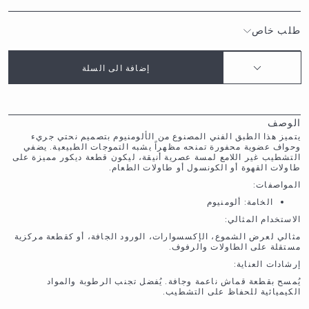
طلب خاص
إضافة الى السلة
الوصف
يتميز هذا الطبق الفني المصنوع من الألومنيوم بتصميم نحتي جريء
وحواف عضوية محفورة تمنحه مظهراً يشبه التموجات الطبيعية. يضفي
التشطيب غير اللامع لمسة عصرية أنيقة، ليكون قطعة ديكور مميزة على
طاولات القهوة أو الكونسول أو طاولات الطعام.
المواصفات:
الخامة: ألومنيوم
الاستخدام المثالي:
مثالي لعرض الشموع، الإكسسوارات، الورود الجافة، أو كقطعة مركزية
مستقلة على الطاولات والرفوف.
إرشادات العناية:
يُمسح بقطعة قماش ناعمة وجافة. يُفضل تجنب الرطوبة والمواد
الكيميائية للحفاظ على التشطيب.