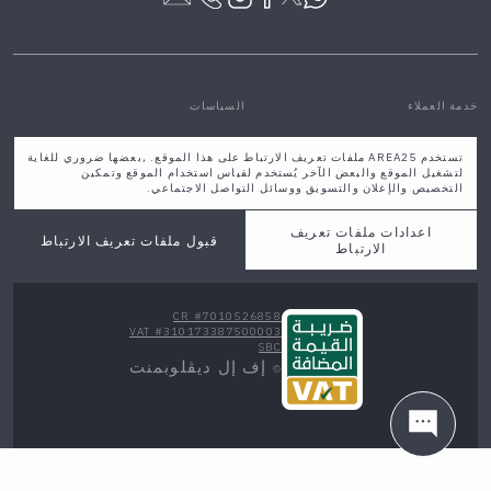
خدمة العملاء
السياسات
مركز المساعدة والتواصل
سياسة الخصوصية والشروط
تستخدم AREA25 ملفات تعريف الارتباط على هذا الموقع. ,بعضها ضروري للغاية
من نحن
الشروط والأحكام
لتشغيل الموقع والبعض الآخر يُستخدم لقياس استخدام الموقع وتمكين
فروعنا
سياسة الاستبدال و الاسترجاع
التخصيص والإعلان والتسويق ووسائل التواصل الاجتماعي.
الاسئلة الشائعة
مدونة
معلومات التوصيل والتخزين
اعدادات ملفات تعريف
قبول ملفات تعريف الارتباط
خدمات التصميم
الارتباط
CR #7010526858
VAT #310173387500003
SBC
إف إل ديڤلوبمنت
©