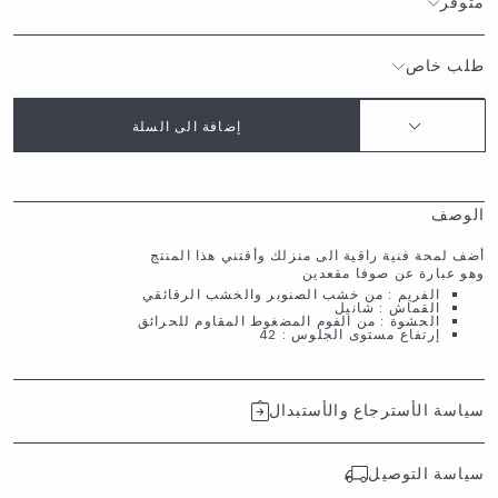
متوفر
طلب خاص
إضافة الى السلة
الوصف
أضف لمحة فنية راقية الى منزلك وأقتني هذا المنتج
وهو عبارة عن صوفا مقعدين
الفريم : من خشب الصنوبر والخشب الرقائقي
القماش : شانيل
الحشوة : من الفوم المضغوط المقاوم للحرائق
إرتفاع مستوى الجلوس : 42
سياسة الأسترجاع والأستبدال
سياسة التوصيل